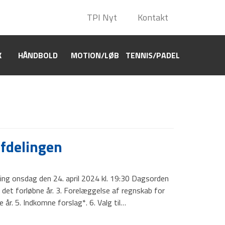
TPI Nyt
TPI Nyt
Kontakt
Kontakt
K
HÅNDBOLD
HÅNDBOLD
MOTION/LØB
MOTION/LØB
TENNIS/PADEL
TENNIS/PADEL
fdelingen
ling onsdag den 24. april 2024 kl. 19:30 Dagsorden
i det forløbne år. 3. Forelæggelse af regnskab for
år. 5. Indkomne forslag*. 6. Valg til…