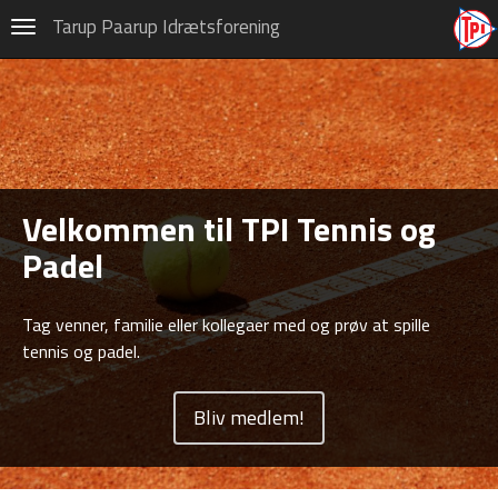
Tennis og Padel
Tarup Paarup Idrætsforening
Navigation
Om TPI Tennis og Padel
Kontingent, indmeldelse og
udmeldelse
Sponsorer
Velkommen til TPI Tennis og
Banebooking
Padel
Kontakt til medlemmer
Træning – tider og priser 2026
Tag venner, familie eller kollegaer med og prøv at spille
tennis og padel.
Opslagstavle og Events!
Junior i TPI Tennis og Padel
Bliv medlem!
60+ i TPI Tennis og Padel
Fyens Tennis Union