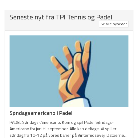
Turneringsholdene
Seneste nyt fra TPI Tennis og Padel
Privatlivspolitik (GDPR)
Se alle nyheder
HOVEDMENU
Hovedafdeling
Badminton
Fodbold
Gymnastik
Håndbold
Søndagsamericano i Padel
Motion/Løb
PADEL Søndags-Americano. Kom og spil Padel Søndags-
Americano fra juni til september. Alle kan deltage. Vi spiller
Old boys
søndag fra 10-12 på vores baner på Vintermosevej. Datoerne…