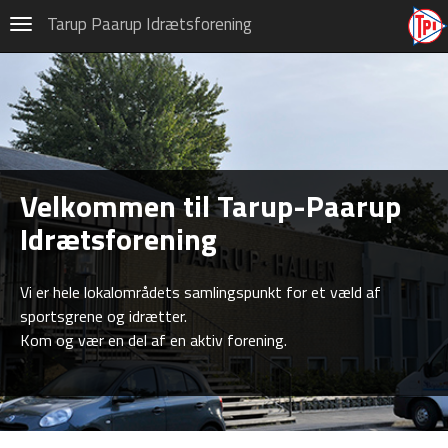
Hovedafdeling
Tarup Paarup Idrætsforening
Navigation
Privatlivspolitik (GDPR)
Om TPI-Hovedafdelingen
Udvalg
Selvstyret
Velkommen til Tarup-Paarup
Paarup hallerne
Idrætsforening
Cafeteriet
Vi er hele lokalområdets samlingspunkt for et væld af
Arrangementer
sportsgrene og idrætter.
Kom og vær en del af en aktiv forening.
Hæder og udmærkelser
Find vej og planer