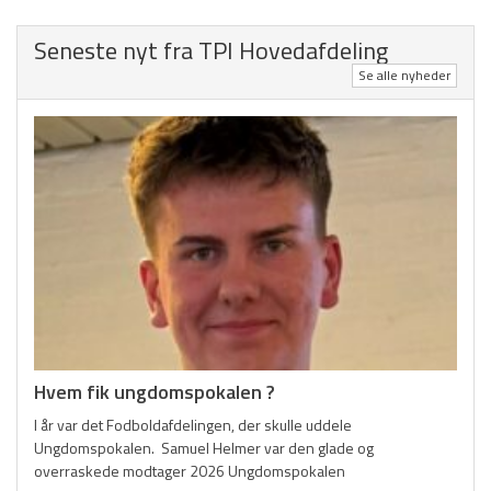
HOVEDMENU
Hovedafdeling
Seneste nyt fra TPI Hovedafdeling
Se alle nyheder
Badminton
Fodbold
Gymnastik
Håndbold
Motion/Løb
Old boys
Tennis og Padel
Hvem fik ungdomspokalen ?
Kontakt
I år var det Fodboldafdelingen, der skulle uddele
TPI Nyt
Ungdomspokalen. Samuel Helmer var den glade og
overraskede modtager 2026 Ungdomspokalen