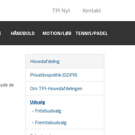
TPI Nyt
TPI Nyt
Kontakt
Kontakt
K
HÅNDBOLD
HÅNDBOLD
MOTION/LØB
MOTION/LØB
TENNIS/PADEL
TENNIS/PADEL
Hovedafdeling
Privatlivspolitik (GDPR)
byde de
Om TPI-Hovedafdelingen
Udvalg
Fritidsudvalg
Fremtidsudvalg