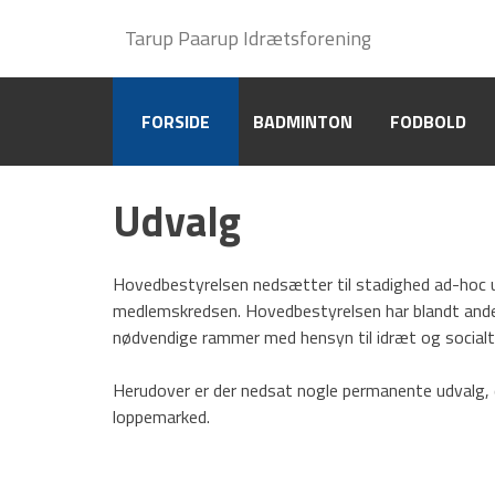
Hovedafdeling
Tarup Paarup Idrætsforening
Tarup Paarup Idrætsforening
Privatlivspolitik (GDPR)
FORSIDE
FORSIDE
BADMINTON
BADMINTON
FODBOLD
FODBOLD
Om TPI-Hovedafdelingen
Udvalg
Udvalg
Fritidsudvalg
Hovedbestyrelsen nedsætter til stadighed ad-hoc ud
Fremtidsudvalg
medlemskredsen. Hovedbestyrelsen har blandt andet 
nødvendige rammer med hensyn til idræt og social
Selvstyret
Paarup hallerne
Herudover er der nedsat nogle permanente udvalg,
Cafeteriet
Arrangementer
loppemarked.
Hæder og udmærkelser