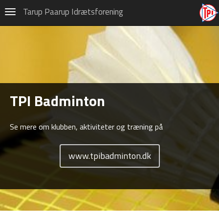
Badminton
Tarup Paarup Idrætsforening
Navigation
Om TPI Badminton
Privatlivspolitik (GDPR)
Vedtægter
TPI Badminton
HOVEDMENU
Hovedafdeling
Se mere om klubben, aktiviteter og træning på
Badminton
www.tpibadminton.dk
Fodbold
Gymnastik
Håndbold