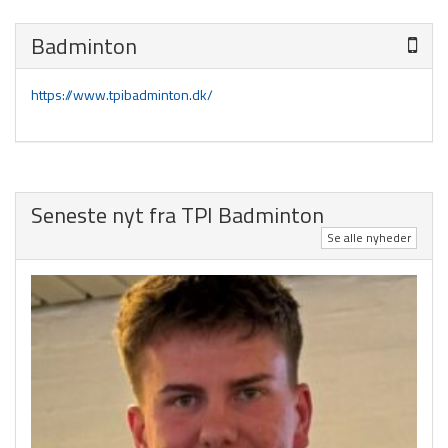
Motion/Løb
Old boys
Badminton
Tennis og Padel
https://www.tpibadminton.dk/
Kontakt
TPI Nyt
Seneste nyt fra TPI Badminton
Se alle nyheder