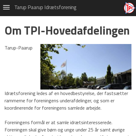
Hovedafdeling
Tarup Paarup Idrætsforening
Navigation
Privatlivspolitik (GDPR)
Om TPI-Hovedafdelingen
Om TPI-Hovedafdelingen
Bestyrelsen
Tarup-Paarup
Forretningsudvalget
Vedtægter
Historie
Vision og målsætning
Idrætsforening ledes af en hovedbestyrelse, der fastsætter
rammerne for foreningens underafdelinger, og som er
Beredskabsplan
koordinerende for foreningens samlede arbejde.
Sponsor
Foreningens formål er at samle idrætsinteresserede.
Udvalg
Foreningen skal give børn og unge under 25 år samt øvrige