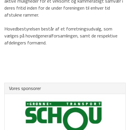
aktive muligheder for et virksomt og kammeratligt samvær i
Selvstyret
deres fritid inden for de under foreningen til enhver tid
afstukne rammer.
Paarup hallerne
Cafeteriet
Hovedbestyrelsen består af et forretningsudvalg, som
vælges på hovedgeneralforsamlingen, samt de respektive
Arrangementer
afdelingers formænd.
Hæder og udmærkelser
Find vej og planer
HOVEDMENU
Vores sponsorer
Hovedafdeling
Badminton
Fodbold
Gymnastik