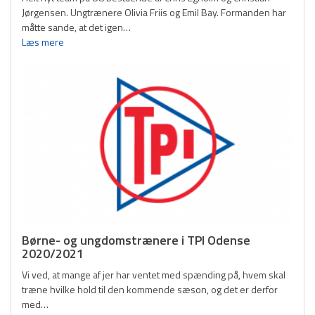
U11 Piger
Jørgensen. Ungtrænere Olivia Friis og Emil Bay. Formanden har
måtte sande, at det igen…
U11 Drenge
Læs mere
U13 Piger
U13 Drenge
U15 Piger
U15 Drenge
U17 Piger
U17 Drenge
U19 Piger
Børne- og ungdomstrænere i TPI Odense
2020/2021
U19 Drenge
Vi ved, at mange af jer har ventet med spænding på, hvem skal
Dame Senior
træne hvilke hold til den kommende sæson, og det er derfor
med…