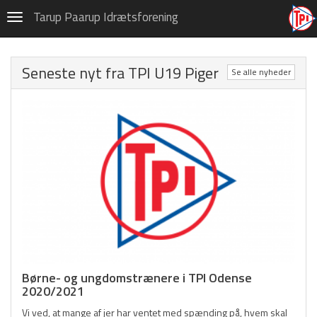
Håndbold
Tarup Paarup Idrætsforening
Navigation
Indmeldelse
Seneste nyt fra TPI U19 Piger
Om TPI Håndbold
Se alle nyheder
Trænere i TPI Håndbold
Træningstider
Børne- og ungdom
Trille/Trolle
U5 & U6 Mix
U7 & U8 Mix
U9 Piger
Børne- og ungdomstrænere i TPI Odense
2020/2021
U9 Drenge
Vi ved, at mange af jer har ventet med spænding på, hvem skal