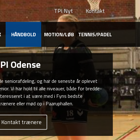
TPI Nyt
TPI Nyt
Kontakt
Kontakt
K
HÅNDBOLD
HÅNDBOLD
MOTION/LØB
MOTION/LØB
TENNIS/PADEL
TENNIS/PADEL
TPI Odense
e seniorafdeling, og har de seneste år oplevet
or. Vi har hold til alle niveauer, både for bredde-
 interesseret i at være med i Fyns bedste
trænere eller mød op i Paaruphallen.
Kontakt trænere