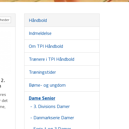
Håndbold
yheder
Indmeldelse
Om TPI Håndbold
Trænere i TPI Håndbold
Træningstider
 2.
Børne- og ungdom
n
ores
Dame Senior
 det
3. Divisions Damer
rne,
Danmarkserie Damer
Serie 1 og 3 Damer