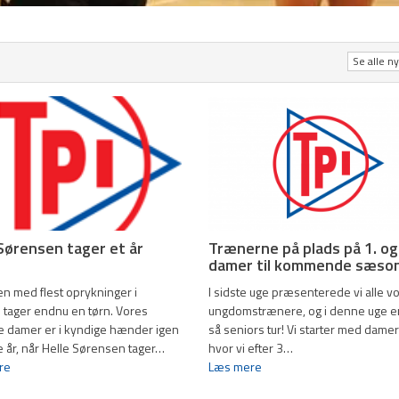
Se alle n
 Sørensen tager et år
Trænerne på plads på 1. og
damer til kommende sæso
n med flest oprykninger i
I sidste uge præsenterede vi alle v
 tager endnu en tørn. Vores
ungdomstrænere, og i denne uge er
e damer er i kyndige hænder igen
så seniors tur! Vi starter med dame
e år, når Helle Sørensen tager…
hvor vi efter 3…
re
Læs mere