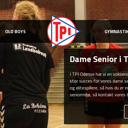
OLD BOYS
OLD BOYS
GYMNASTIK
GYMNASTI
Dame Senior i 
I TPI Odense har vi en voksend
stor succes for vores dame seni
og elitespillere, så hvis du er
seniormiljø, så kontakt vores 