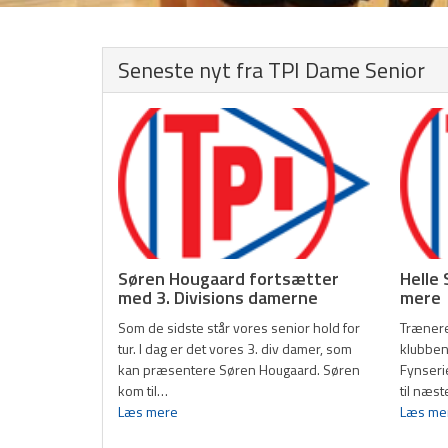
Serie 1 og 3 Damer
Seneste nyt fra TPI Dame Senior
Herre Senior
Sponsorer
Events
Kontakt
HOVEDMENU
Hovedafdeling
Badminton
Fodbold
Gymnastik
Søren Hougaard fortsætter
Helle
med 3. Divisions damerne
mere
Håndbold
Motion/Løb
Som de sidste står vores senior hold for
Trænere
tur. I dag er det vores 3. div damer, som
klubben
Old boys
Tennis og Padel
kan præsentere Søren Hougaard. Søren
Fynseri
kom til…
til næst
Kontakt
TPI Nyt
Læs mere
Læs me