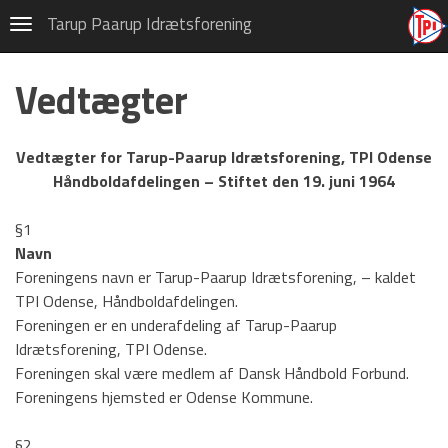
Håndbold
Tarup Paarup Idrætsforening
Navigation
Indmeldelse
Vedtægter
Om TPI Håndbold
Bestyrelsen
Vedtægter for Tarup-Paarup Idrætsforening, TPI Odense
Ungdomsudvalget
Håndboldafdelingen – Stiftet den 19. juni 1964
Seniorudvalget
§1
Navn
Sponsorudvalget
Foreningens navn er Tarup-Paarup Idrætsforening, – kaldet
TPI Odense, Håndboldafdelingen.
Materialeudvalget
Foreningen er en underafdeling af Tarup-Paarup
Stævneudvalget
Idrætsforening, TPI Odense.
Foreningen skal være medlem af Dansk Håndbold Forbund.
Historie
Foreningens hjemsted er Odense Kommune.
Vedtægter
§2