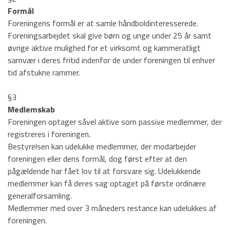
Politikker (GDPR)
Formål
Foreningens formål er at samle håndboldinteresserede.
Trænere i TPI Håndbold
Foreningsarbejdet skal give børn og unge under 25 år samt
øvrige aktive mulighed for et virksomt og kammeratligt
Træningstider
samvær i deres fritid indenfor de under foreningen til enhver
Børne- og ungdom
tid afstukne rammer.
Dame Senior
§3
Medlemskab
Herre Senior
Foreningen optager såvel aktive som passive medlemmer, der
Sponsorer
registreres i foreningen.
Bestyrelsen kan udelukke medlemmer, der modarbejder
Events
foreningen eller dens formål, dog først efter at den
pågældende har fået lov til at forsvare sig. Udelukkende
Kontakt
medlemmer kan få deres sag optaget på første ordinære
generalforsamling.
Medlemmer med over 3 måneders restance kan udelukkes af
HOVEDMENU
foreningen.
Hovedafdeling