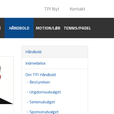
TPI Nyt
TPI Nyt
Kontakt
Kontakt
K
HÅNDBOLD
HÅNDBOLD
MOTION/LØB
MOTION/LØB
TENNIS/PADEL
TENNIS/PADEL
Håndbold
Indmeldelse
Om TPI Håndbold
Bestyrelsen
Ungdomsudvalget
Seniorudvalget
Sponsorudvalget