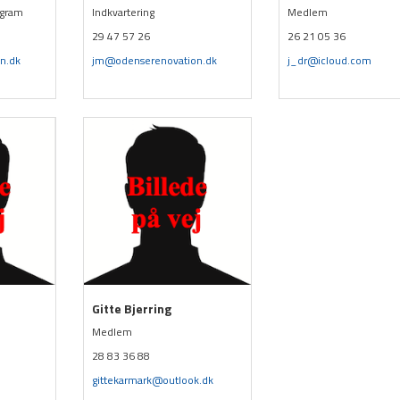
ogram
Indkvartering
Medlem
29 47 57 26
26 21 05 36
n.dk
jm@odenserenovation.dk
j_dr@icloud.com
Gitte Bjerring
Medlem
28 83 36 88
gittekarmark@outlook.dk