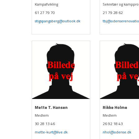
Kampafvikling
Sekretær og kamppr
Vedtægter
61 27 79 70
21 79 28 62
stigspangsberg@outlook.dk
tbj@odenserenovatio
Politikker (GDPR)
Trænere i TPI Håndbold
Træningstider
Børne- og ungdom
Dame Senior
Herre Senior
Sponsorer
Events
Mette T. Hansen
Rikke Holme
Medlem
Medlem
Kontakt
30 28 13 46
26 92 18 43
HOVEDMENU
mette-kurt@live.dk
rihol@odense.dk