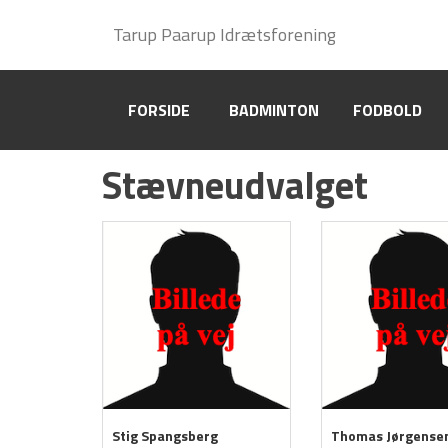
Håndbold
Tarup Paarup Idrætsforening
Tarup Paarup Idrætsforening
Indmeldelse
FORSIDE
FORSIDE
BADMINTON
BADMINTON
FODBOLD
FODBOLD
Om TPI Håndbold
Stævneudvalget
Bestyrelsen
Ungdomsudvalget
Seniorudvalget
Sponsorudvalget
Materialeudvalget
Stævneudvalget
Historie
Stig Spangsberg
Thomas Jørgense