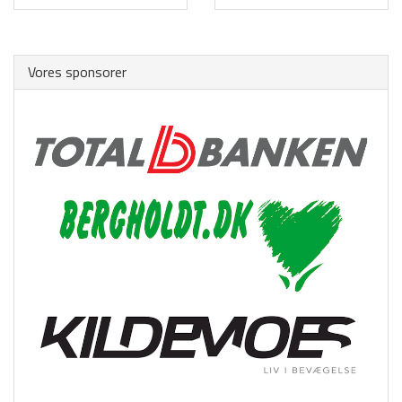
Politikker (GDPR)
Trænere i TPI Håndbold
Vores sponsorer
Træningstider
Børne- og ungdom
Dame Senior
Herre Senior
Sponsorer
Events
Kontakt
HOVEDMENU
Hovedafdeling