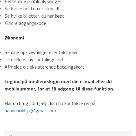
Rette dine profiloplysninger
Se hvilke hold du er tilmeldt
Dame Senior
Se hvilke billetter, du har købt
Herre Senior
Ændre adgangskode
Sponsorer
Økonomi
Events
Se dine opkrævninger eller fakturaer
Kontakt
Tilmelde et nyt betalingskort
Afmelde dit eksisterende betalingskort
HOVEDMENU
Log ind på medlemslogin med din e-mail eller dit
mobilnummer, for at få adgang til disse funktion.
Hovedafdeling
Har du brug for hjælp, kan du kontakte os på
Badminton
haandboldtpi@gmail.com.
Fodbold
Gymnastik