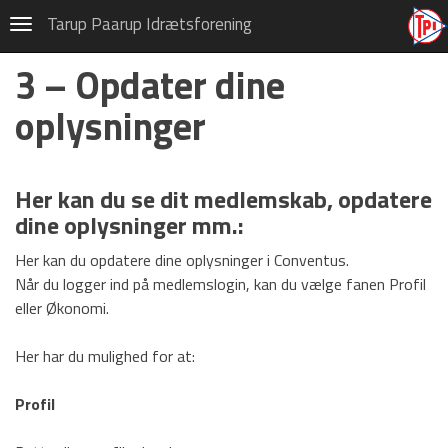
Håndbold
Tarup Paarup Idrætsforening
Navigation
Indmeldelse
3 – Opdater dine
1 – Indmeldelse i håndbold
oplysninger
2 – Genaktivér medlemskab
3 – Opdater dine oplysninger
Her kan du se dit medlemskab, opdatere
dine oplysninger mm.:
4 – Udmeldelse
Her kan du opdatere dine oplysninger i Conventus.
5 – Frivilligregistrering i
håndbold
Når du logger ind på medlemslogin, kan du vælge fanen Profil
eller Økonomi.
Om TPI Håndbold
Her har du mulighed for at:
Trænere i TPI Håndbold
Træningstider
Profil
Børne- og ungdom