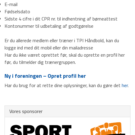
E-mail
Dame Senior
Fødselsdato
Sidste 4 cifre i dit CPR nr. til indhentning af børneattest
Herre Senior
Kontonummer til udbetaling af godtgørelse
Sponsorer
Er du allerede medlem eller træner i TPI Håndbold, kan du
Events
logge ind med dit mobil eller din mailadresse
Har du ikke været oprettet før, skal du oprette en profil her
Kontakt
før, du tilmelder dig trænergruppen.
Ny i foreningen – Opret profil her
HOVEDMENU
Har du brug for at rette dine oplysninger, kan du gøre det
her
.
Hovedafdeling
Badminton
Vores sponsorer
Fodbold
Gymnastik