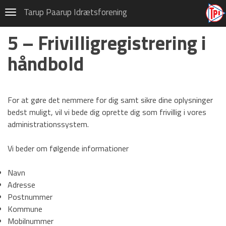
Håndbold
Tarup Paarup Idrætsforening
Navigation
Indmeldelse
5 – Frivilligregistrering i
1 – Indmeldelse i håndbold
håndbold
2 – Genaktivér medlemskab
3 – Opdater dine oplysninger
For at gøre det nemmere for dig samt sikre dine oplysninger
4 – Udmeldelse
bedst muligt, vil vi bede dig oprette dig som frivillig i vores
administrationssystem.
5 – Frivilligregistrering i
håndbold
Vi beder om følgende informationer
Om TPI Håndbold
Navn
Trænere i TPI Håndbold
Adresse
Postnummer
Træningstider
Kommune
Mobilnummer
Børne- og ungdom