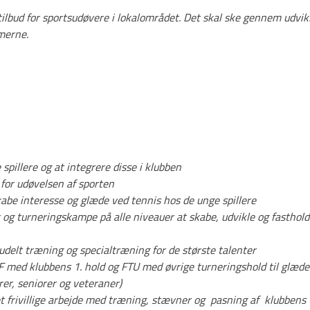
 tilbud for sportsudøvere i lokalområdet. Det skal ske gennem udvik
mmerne.
illere og at integrere disse i klubben
for udøvelsen af sporten
be interesse og glæde ved tennis hos de unge spillere
og turneringskampe på alle niveauer at skabe, udvikle og fasthol
delt træning og specialtræning for de største talenter
F med klubbens 1. hold og FTU med øvrige turneringshold til glæde
orer, seniorer og veteraner)
t frivillige arbejde med træning, stævner og pasning af klubbens