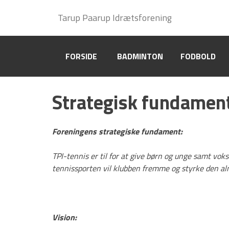
Tennis og Padel
Tarup Paarup Idrætsforening
Tarup Paarup Idrætsforening
Om TPI Tennis og Padel
FORSIDE
FORSIDE
BADMINTON
BADMINTON
FODBOLD
FODBOLD
Bestyrelsen
Bestyrelsesmøder og referater
Strategisk fundamen
Generalforsamlinger
Foreningens strategiske fundament:
Aktivitetsudvalg
TPI-tennis er til for at give børn og unge samt voks
Spillesteder
Vedtægter
tennissporten vil klubben fremme og styrke den 
Strategisk fundament
Vision:
Klubbens historie – Tennis
siden 1962