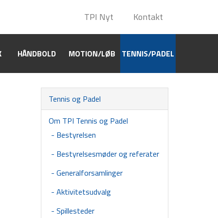
TPI Nyt
TPI Nyt
Kontakt
Kontakt
K
HÅNDBOLD
HÅNDBOLD
MOTION/LØB
MOTION/LØB
TENNIS/PADEL
TENNIS/PADEL
Tennis og Padel
Om TPI Tennis og Padel
Bestyrelsen
Bestyrelsesmøder og referater
Generalforsamlinger
Aktivitetsudvalg
Spillesteder