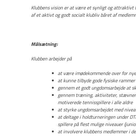
Klubbens vision er at være et synligt og attraktivt
Webmaster
af et aktivt og godt socialt klubliv båret af medle
Kontingent, indmeldelse og
udmeldelse
Målsætning:
Sponsorer
Banebooking
Klubben arbejder på
Kontakt til medlemmer
at være imødekommende over for nye sp
at kunne tilbyde gode fysiske rammer 
Træning – tider og priser 2026
gennem et godt ungdomsarbejde at ska
gennem træning, aktiviteter, stævner 
Opslagstavle og Events!
motiverede tennisspillere i alle aldre
at styrke ungdomsarbejdet med niveau
Junior i TPI Tennis og Padel
at deltage i holdturneringen under DT
spillere på flest mulige niveauer (juni
60+ i TPI Tennis og Padel
at involvere klubbens medlemmer i de