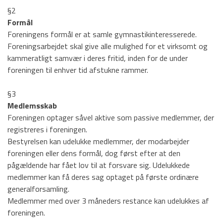
Bestyrelsen
§2
Formål
Børnehold
Foreningens formål er at samle gymnastikinteresserede.
Foreningsarbejdet skal give alle mulighed for et virksomt og
Grand Prix Hold
kammeratligt samvær i deres fritid, inden for de under
Voksenhold
foreningen til enhver tid afstukne rammer.
Lokationer
§3
Medlemsskab
Billeder
Foreningen optager såvel aktive som passive medlemmer, der
Tilmelding
registreres i foreningen.
Bestyrelsen kan udelukke medlemmer, der modarbejder
Kontakt os
foreningen eller dens formål, dog først efter at den
pågældende har fået lov til at forsvare sig. Udelukkede
medlemmer kan få deres sag optaget på første ordinære
HOVEDMENU
generalforsamling.
Hovedafdeling
Medlemmer med over 3 måneders restance kan udelukkes af
foreningen.
Badminton