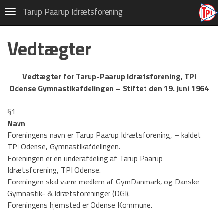
Gymnastik
Tarup Paarup Idrætsforening
Navigation
CSV Hallen, Højstrup
Vedtægter
Frivillig i TPI
Gymnastikskole 2026
Vedtægter for Tarup-Paarup Idrætsforening, TPI
Odense Gymnastikafdelingen – Stiftet den 19. juni 1964
Privatlivspolitik (GDPR)
Tons og Tummel
§1
Navn
Om TPI Gymnastik
Foreningens navn er Tarup Paarup Idrætsforening, – kaldet
TPI Odense, Gymnastikafdelingen.
Historie
Foreningen er en underafdeling af Tarup Paarup
Vedtægter
Idrætsforening, TPI Odense.
Foreningen skal være medlem af GymDanmark, og Danske
Kvalitet
Gymnastik- & Idrætsforeninger (DGI).
Foreningens hjemsted er Odense Kommune.
Kalender