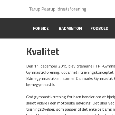
Gymnastik
Tarup Paarup Idrætsforening
Tarup Paarup Idrætsforening
CSV Hallen, Højstrup
FORSIDE
FORSIDE
BADMINTON
BADMINTON
FODBOLD
FODBOLD
Frivillig i TPI
Gymnastikskole 2026
Kvalitet
Privatlivspolitik (GDPR)
Den 14. december 2015 blev trænerne i TPI-Gymna
Tons og Tummel
Gymnastikforening, uddannet i træningskonceptet K
Børnegymnastikken, som er Danmarks Gymnastik F
Om TPI Gymnastik
børnegymnastik.
Historie
Vedtægter
God gymnastiktræning for børn handler om at hjælp
skridt videre i den motoriske udvikling. Det sker ve
træningsøvelser, som passer til det enkelte barns n
Kvalitet