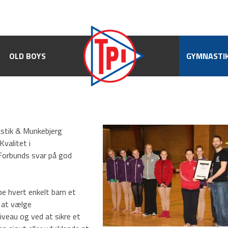
OLD BOYS
OLD BOYS
GYMNASTIK
GYMNASTI
stik & Munkebjerg
valitet i
orbunds svar på god
e hvert enkelt barn et
d at vælge
iveau og ved at sikre et