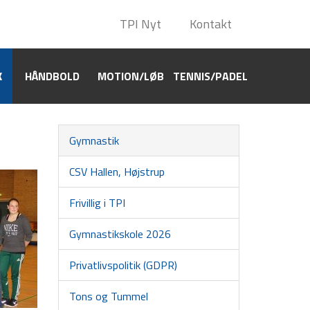
TPI Nyt
TPI Nyt
Kontakt
Kontakt
K
HÅNDBOLD
HÅNDBOLD
MOTION/LØB
MOTION/LØB
TENNIS/PADEL
TENNIS/PADEL
Gymnastik
CSV Hallen, Højstrup
Frivillig i TPI
Gymnastikskole 2026
Privatlivspolitik (GDPR)
Tons og Tummel