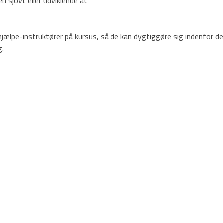
n sjovt eller udviklende at
hjælpe-instruktører på kursus, så de kan dygtiggøre sig indenfor d
g.