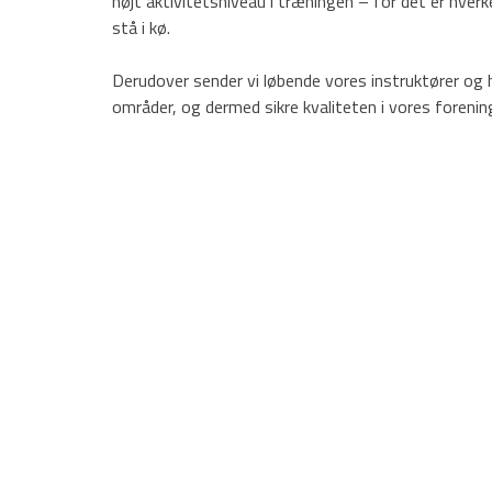
højt aktivitetsniveau i træningen – for det er hverke
stå i kø.
Kalender
Bestyrelsen
Derudover sender vi løbende vores instruktører og 
Børnehold
Grand Prix Hold
områder, og dermed sikre kvaliteten i vores forenin
Voksenhold
Lokationer
Billeder
Tilmelding
Kontakt os
HOVEDMENU
Hovedafdeling
Badminton
Fodbold
Gymnastik
Håndbold
Motion/Løb