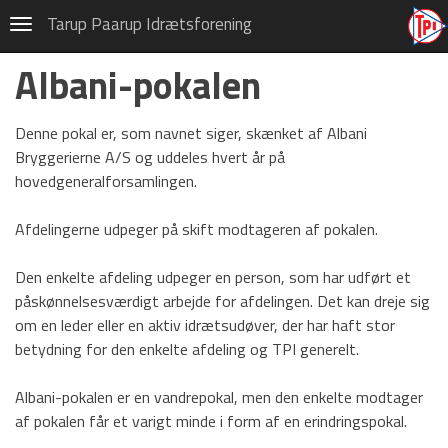
Hovedafdeling
Tarup Paarup Idrætsforening
Navigation
Privatlivspolitik (GDPR)
Albani-pokalen
Om TPI-Hovedafdelingen
Denne pokal er, som navnet siger, skænket af Albani
Udvalg
Bryggerierne A/S og uddeles hvert år på
hovedgeneralforsamlingen.
Selvstyret
Paarup hallerne
Afdelingerne udpeger på skift modtageren af pokalen.
Cafeteriet
Den enkelte afdeling udpeger en person, som har udført et
påskønnelsesværdigt arbejde for afdelingen. Det kan dreje sig
Arrangementer
om en leder eller en aktiv idrætsudøver, der har haft stor
Hæder og udmærkelser
betydning for den enkelte afdeling og TPI generelt.
Æresmedlemmer
Albani-pokalen er en vandrepokal, men den enkelte modtager
af pokalen får et varigt minde i form af en erindringspokal.
Albani-pokalen