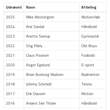
TPI’s ungdomspokal
Udnævnt
Navn
Afdeling
Paarup Skoles jubilæumspokal
2025
Mike Westergren
Motion/løb
Hædersprisen
2024
Ane Sandal
Håndbold
Find vej og planer
2023
Anette Seerup
Gymnastik
2022
Stig Pilely
Old-Boys
HOVEDMENU
2021
Claus Poulsen
Fodbold
Hovedafdeling
2020
Asger Egelund
E-sport
Badminton
2019
Brian Busborg Madsen
Badminton
Fodbold
2018
Johnny Schmidt
Tennis
Gymnastik
2017
Erik Clausen
Motion
Håndbold
2016
Anders Seir Thoke
Håndbold
Motion/Løb