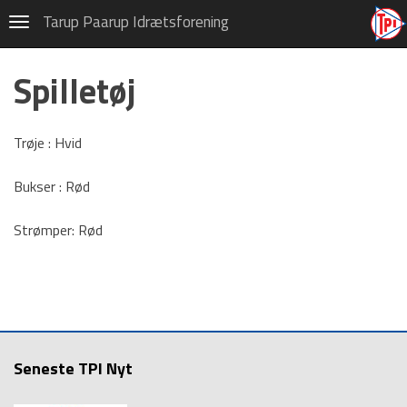
Old boys
Tarup Paarup Idrætsforening
Navigation
Privatlivspolitik (GDPR)
Spilletøj
Om TPI Old-Boys
Hold ledere
Trøje : Hvid
Spillested
Bukser : Rød
Kontingent
Strømper: Rød
Spilleplan
Spilletøj
HOVEDMENU
Seneste TPI Nyt
Hovedafdeling