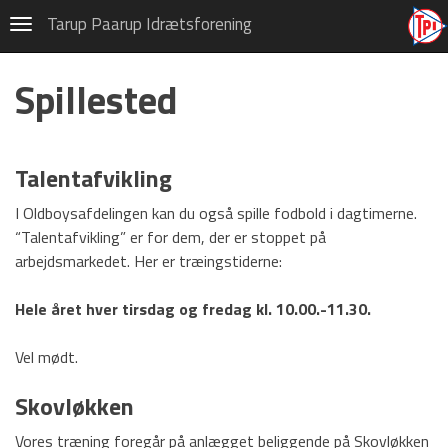
Old boys
Tarup Paarup Idrætsforening
Navigation
Privatlivspolitik (GDPR)
Spillested
Om TPI Old-Boys
Hold ledere
Talentafvikling
Spillested
I Oldboysafdelingen kan du også spille fodbold i dagtimerne.
Kontingent
“Talentafvikling” er for dem, der er stoppet på
arbejdsmarkedet. Her er træingstiderne:
Spilleplan
Spilletøj
Hele året hver tirsdag og fredag kl. 10.00.-11.30.
Vel mødt.
HOVEDMENU
Skovløkken
Hovedafdeling
Vores træning foregår på anlægget beliggende på Skovløkken