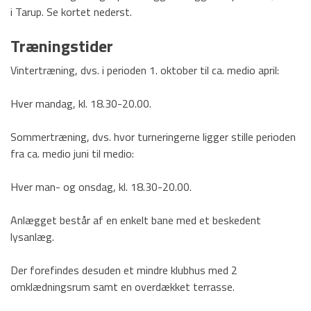
Badminton
i Tarup. Se kortet nederst.
Fodbold
Træningstider
Gymnastik
Vintertræning, dvs. i perioden 1. oktober til ca. medio april:
Håndbold
Hver mandag, kl. 18.30-20.00.
Motion/Løb
Sommertræning, dvs. hvor turneringerne ligger stille perioden
Old boys
fra ca. medio juni til medio:
Tennis og Padel
Hver man- og onsdag, kl. 18.30-20.00.
Kontakt
Anlægget består af en enkelt bane med et beskedent
TPI Nyt
lysanlæg.
Der forefindes desuden et mindre klubhus med 2
omklædningsrum samt en overdækket terrasse.