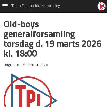
Old boys
Tarup Paarup Idrætsforening
Navigation
Privatlivspolitik (GDPR)
Old-boys
Om TPI Old-Boys
generalforsamling
Hold ledere
torsdag d. 19 marts 2026
Spillested
kl. 18:00
Kontingent
Spilleplan
Udgivet d. 18. februar 2026
Spilletøj
HOVEDMENU
Hovedafdeling