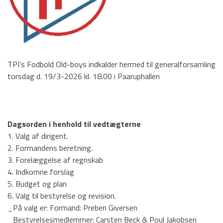
Badminton
Fodbold
Gymnastik
Håndbold
TPI’s Fodbold Old-boys indkalder hermed til generalforsamling
torsdag d. 19/3-2026 kl. 18.00 i Paaruphallen
Motion/Løb
Old boys
Tennis og Padel
Dagsorden i henhold til vedtægterne
1. Valg af dirigent.
Kontakt
2. Formandens beretning.
3. Forelæggelse af regnskab
TPI Nyt
4. Indkomne forslag
5. Budget og plan
6. Valg til bestyrelse og revision.
_På valg er: Formand: Preben Giversen
_Bestyrelsesmedlemmer: Carsten Beck & Poul Jakobsen