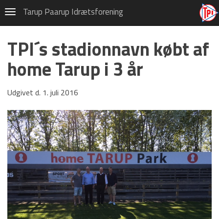
Fodbold
Tarup Paarup Idrætsforening
Navigation
Privatlivspolitik (GDPR)
TPI´s stadionnavn købt af
Om TPI Fodbold
home Tarup i 3 år
Danmarksserien
Fodbold Drenge 2000/2001
Udgivet d. 1. juli 2016
Fodbold Drenge 2002
FD 2002 Træningstider
FD 2002 Galleri
FD 2002 kampe
FD 2002 8-mandsholdet
FD 2002 Topscorer