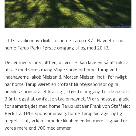
Indefodbold
Turneringsprogram LIGA2 2018
efterår.
U17-A Efterår 17
TPI´s stadionnavn købt af home Tarup i 3 år. Navnet er nu
Fodbold Drenge 2003
home Tarup Park i første omgang til og med 2018.
Fodbold Drenge 2004
Det er med stor stolthed, at vi i TPI kan lave en så attraktiv
aftale med vores mangeårige sponsor home Tarup ved
Fodbold Drenge 2005
indehaverne Jakob Nielsen & Morten Nielsen. Indtil for nyligt
Fodbold Drenge 2006
har home Tarup været en trofast klubtøjssponsor og nu
udvides sponsoratet kraftigt, i første omgang for de næste
Fodbold Drenge 2007
3 år til også at omfatte stadionnavnet. Vi er sindssygt glade
for samarbejdet med home Tarup udtaler Frank von Staffeldt
Fodbold Drenge 2008
Beck fra TPI´s sponsor udvalg. home Tarup bidrager rigtig
Fodbold Drenge 2009
meget til at, vi kan forbedre klubben endnu mere til gavn for
vores mere end 700 medlemmer.
Fodbold Drenge 2010