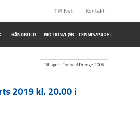
TPI Nyt
TPI Nyt
Kontakt
Kontakt
K
HÅNDBOLD
HÅNDBOLD
MOTION/LØB
MOTION/LØB
TENNIS/PADEL
TENNIS/PADEL
Tilbage til Fodbold Drenge 2006
ts 2019 kl. 20.00 i