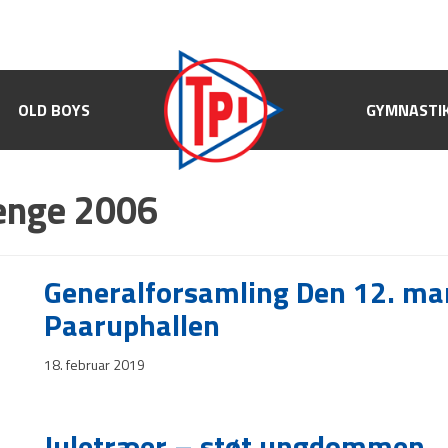
OLD BOYS
OLD BOYS
GYMNASTIK
GYMNASTI
renge 2006
Generalforsamling Den 12. mar
Paaruphallen
18. februar 2019
Juletræer – støt ungdommen