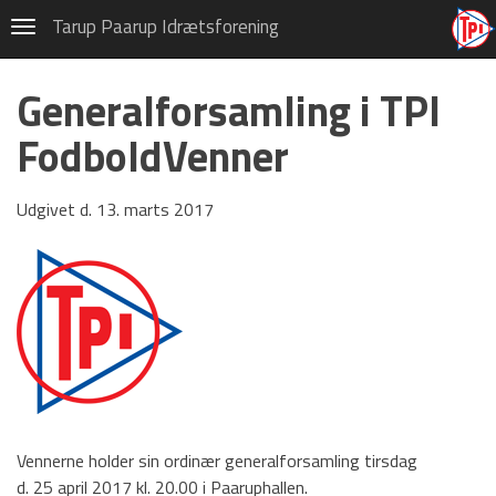
Tarup Paarup Idrætsforening
Navigation
HOVEDMENU
Generalforsamling i TPI
Hovedafdeling
FodboldVenner
Badminton
Fodbold
Udgivet d. 13. marts 2017
Gymnastik
Håndbold
Motion/Løb
Old boys
Tennis og Padel
Kontakt
Vennerne holder sin ordinær generalforsamling tirsdag
d. 25 april 2017 kl. 20.00 i Paaruphallen.