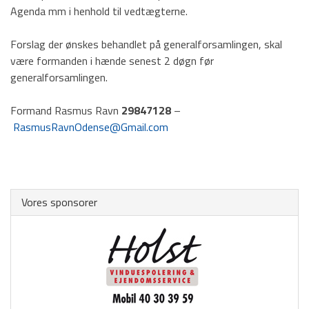
TPI Nyt
Agenda mm i henhold til vedtægterne.
Forslag der ønskes behandlet på generalforsamlingen, skal
være formanden i hænde senest 2 døgn før
generalforsamlingen.
Formand Rasmus Ravn
29847128
–
RasmusRavnOdense@Gmail.com
Vores sponsorer