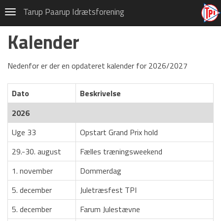
Gymnastik
Tarup Paarup Idrætsforening
Navigation
CSV Hallen, Højstrup
Kalender
Frivillig i TPI
Nedenfor er der en opdateret kalender for 2026/2027
Gymnastikskole 2026
Privatlivspolitik (GDPR)
Dato
Beskrivelse
Tons og Tummel
2026
Om TPI Gymnastik
Uge 33
Opstart Grand Prix hold
Kalender
29.-30. august
Fælles træningsweekend
Bestyrelsen
1. november
Dommerdag
Børnehold
5. december
Juletræsfest TPI
Grand Prix Hold
5. december
Farum Julestævne