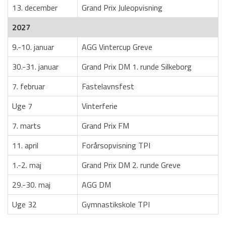
God skik
13. december
Grand Prix Juleopvisning
Om Grand Prix Rytme
2027
9.-10. januar
Om Æstetisk Gymnastik
AGG Vintercup Greve
30.-31. januar
Grand Prix DM 1. runde Silkeborg
Kalender
7. februar
Fastelavnsfest
Voksenhold
Uge 7
Vinterferie
Lokationer
7. marts
Grand Prix FM
Billeder
11. april
Forårsopvisning TPI
Tilmelding
1.-2. maj
Grand Prix DM 2. runde Greve
Kontakt os
29.-30. maj
AGG DM
Uge 32
Gymnastikskole TPI
HOVEDMENU
Hovedafdeling