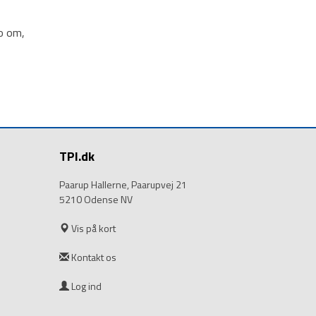
o om,
TPI.dk
Paarup Hallerne, Paarupvej 21
5210 Odense NV
Vis på kort
Kontakt os
Log ind