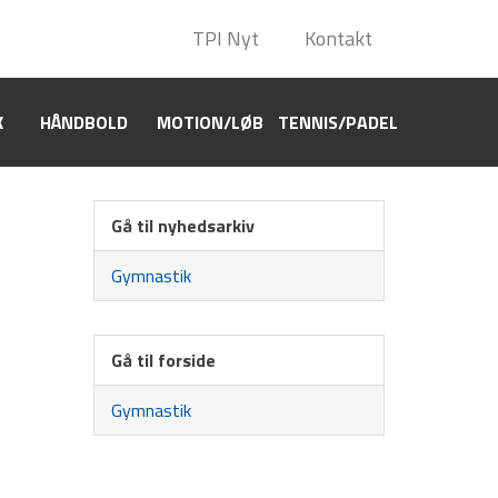
TPI Nyt
TPI Nyt
Kontakt
Kontakt
K
HÅNDBOLD
HÅNDBOLD
MOTION/LØB
MOTION/LØB
TENNIS/PADEL
TENNIS/PADEL
Gå til nyhedsarkiv
Gymnastik
Gå til forside
Gymnastik