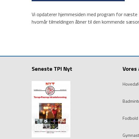
Lokationer
Billeder
Vi opdaterer hjemmesiden med program for næste 
hvornår tilmeldingen åbner til den kommende sæso
Tilmelding
Kontakt os
HOVEDMENU
Hovedafdeling
Badminton
Fodbold
Gymnastik
Seneste TPI Nyt
Vores 
Håndbold
Motion/Løb
Hovedaf
Old boys
Tennis og Padel
Badmint
Kontakt
TPI Nyt
Fodbold
Gymnast