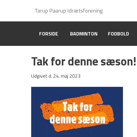
Gymnastik
Tarup Paarup Idrætsforening
Tarup Paarup Idrætsforening
CSV Hallen, Højstrup
FORSIDE
FORSIDE
BADMINTON
BADMINTON
FODBOLD
FODBOLD
Frivillig i TPI
Gymnastikskole 2026
Tak for denne sæson!
Privatlivspolitik (GDPR)
Udgivet d. 24. maj 2023
Tons og Tummel
Om TPI Gymnastik
Kalender
Bestyrelsen
Børnehold
Grand Prix Hold
Voksenhold