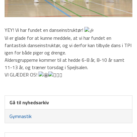
Voksenhold
Lokationer
Billeder
YEY! Vi har fundet en danseinstruktør!
Vi er glade for at kunne meddele, at vi har fundet en
Tilmelding
fantastisk danseinstruktør, og vi derfor kan tilbyde dans i TPI
igen for både piger og drenge.
Kontakt os
Aldersgrupperne kommer til at hedde 6-8 år, 8-10 år samt
11-13 år, og træner torsdag i Spejlsalen.
VI GLÆDER OS!
HOVEDMENU
Hovedafdeling
Badminton
Gå til nyhedsarkiv
Fodbold
Gymnastik
Gymnastik
Håndbold