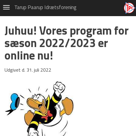
Gymnastik
Tarup Paarup Idrætsforening
Navigation
CSV Hallen, Højstrup
Juhuu! Vores program for
Frivillig i TPI
sæson 2022/2023 er
Gymnastikskole 2026
online nu!
Privatlivspolitik (GDPR)
Tons og Tummel
Udgivet d. 31. juli 2022
Om TPI Gymnastik
Kalender
Bestyrelsen
Børnehold
Grand Prix Hold