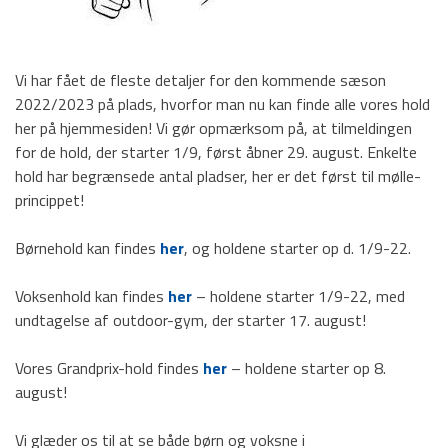
Voksenhold
Lokationer
Vi har fået de fleste detaljer for den kommende sæson
Billeder
2022/2023 på plads, hvorfor man nu kan finde alle vores hold
her på hjemmesiden! Vi gør opmærksom på, at tilmeldingen
Tilmelding
for de hold, der starter 1/9, først åbner 29. august. Enkelte
Kontakt os
hold har begrænsede antal pladser, her er det først til mølle-
princippet!
HOVEDMENU
Børnehold kan findes
her
, og holdene starter op d. 1/9-22.
Hovedafdeling
Voksenhold kan findes
her
– holdene starter 1/9-22, med
undtagelse af outdoor-gym, der starter 17. august!
Badminton
Fodbold
Vores Grandprix-hold findes
her
– holdene starter op 8.
august!
Gymnastik
Vi glæder os til at se både børn og voksne i
Håndbold