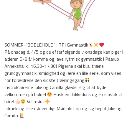
Voksenhold
Lokationer
Billeder
Tilmelding
SOMMER-“BOBLEHOLD” i TPI Gymnastik
Kontakt os
På onsdag d. 4/5 og de efterfølgende 7 onsdage kan piger i
alderen 5-8 år komme og lave rytmisk gymnastik i Paarup
Annekshal kl. 16.30-17.30! Pigerne skal bl.a. træne
HOVEDMENU
grundgymnastik, smidighed og lære en lille serie, som vises
for forældrene den sidste træningsgang
Hovedafdeling
Instruktørerne Julie og Camilla glæder sig til at byde
velkommen på holdet
Husk en drikkedunk og en elastik til
Badminton
håret
Vel mødt
Fodbold
Tilmelding ikke nødvendig. Mød blot op og sig hej til Julie og
Camilla
Gymnastik
Håndbold