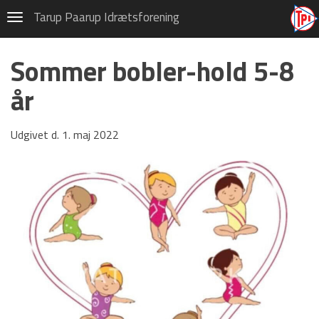
Gymnastik
Tarup Paarup Idrætsforening
Navigation
CSV Hallen, Højstrup
Sommer bobler-hold 5-8
Frivillig i TPI
år
Gymnastikskole 2026
Privatlivspolitik (GDPR)
Udgivet d. 1. maj 2022
Tons og Tummel
Om TPI Gymnastik
Kalender
Bestyrelsen
Børnehold
Grand Prix Hold