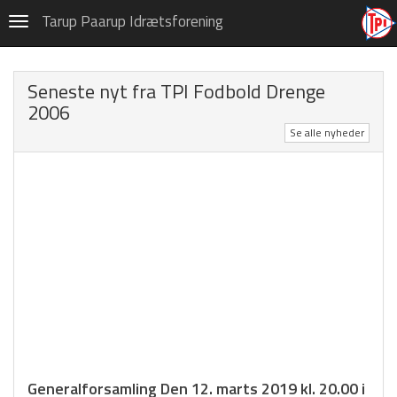
Fodbold
Tarup Paarup Idrætsforening
Navigation
Privatlivspolitik (GDPR)
Seneste nyt fra TPI Fodbold Drenge
Om TPI Fodbold
2006
Danmarksserien
Se alle nyheder
Fodbold Drenge 2000/2001
Fodbold Drenge 2002
Fodbold Drenge 2003
Fodbold Drenge 2004
Fodbold Drenge 2005
Fodbold Drenge 2006
FD 2006 Galleri
Generalforsamling Den 12. marts 2019 kl. 20.00 i