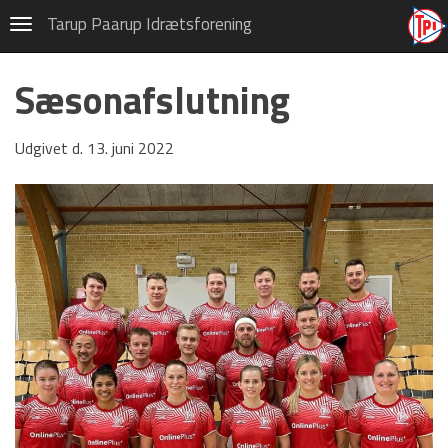
Badminton
Tarup Paarup Idrætsforening
Navigation
Om TPI Badminton
Sæsonafslutning
Privatlivspolitik (GDPR)
Vedtægter
Udgivet d. 13. juni 2022
HOVEDMENU
Hovedafdeling
Badminton
Fodbold
Gymnastik
Håndbold