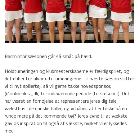
Motion/Løb
Old boys
Tennis og Padel
Kontakt
TPI Nyt
Badmintonsæsonen går så småt på hæld.
Holdturneringen og klubmesterskaberne er færdigspillet, og
det ebber for alvor ud i turneringerne. Til næste sæson skifter
vi til nyt spillertøj, så vil gerne takke hovedsponsor,
@onlineplus_dk, for indeværende periode (to sæsoner). Det
har været en fornøjelse at repræsentere jeres digitale
væksthus i de danske haller, og vi håber, at I er friske på en
runde mere på det kommende tøj? Jeres evne til at vækste
gav os inspiration til også at vækste, hvilket vi er lykkedes
med.