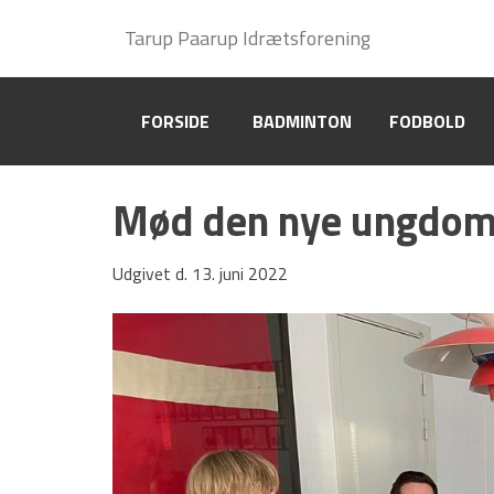
Badminton
Tarup Paarup Idrætsforening
Tarup Paarup Idrætsforening
Om TPI Badminton
FORSIDE
FORSIDE
BADMINTON
BADMINTON
FODBOLD
FODBOLD
Privatlivspolitik (GDPR)
Vedtægter
Mød den nye ungdo
HOVEDMENU
Udgivet d. 13. juni 2022
Hovedafdeling
Badminton
Fodbold
Gymnastik
Håndbold
Motion/Løb
Old boys
Tennis og Padel