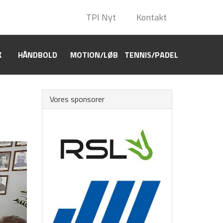
TPI Nyt
TPI Nyt
Kontakt
Kontakt
K
HÅNDBOLD
HÅNDBOLD
MOTION/LØB
MOTION/LØB
TENNIS/PADEL
TENNIS/PADEL
Vores sponsorer