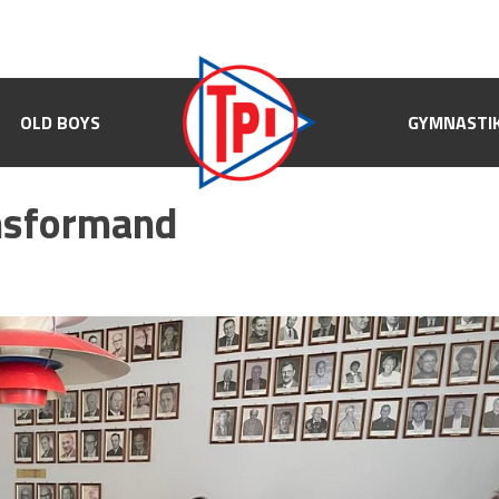
OLD BOYS
OLD BOYS
GYMNASTIK
GYMNASTI
msformand