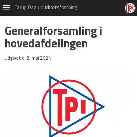
Tarup Paarup Idrætsforening
Navigation
HOVEDMENU
Generalforsamling i
Hovedafdeling
hovedafdelingen
Badminton
Fodbold
Udgivet d. 2. maj 2024
Gymnastik
Håndbold
Motion/Løb
Old boys
Tennis og Padel
Kontakt