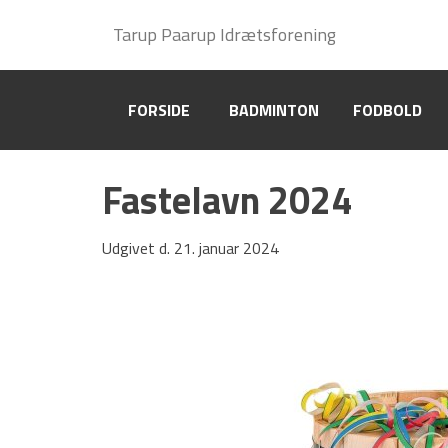
Tarup Paarup Idrætsforening
Tarup Paarup Idrætsforening
HOVEDMENU
Hovedafdeling
Badminton
FORSIDE
FORSIDE
BADMINTON
BADMINTON
FODBOLD
FODBOLD
Fodbold
Gymnastik
Fastelavn 2024
Håndbold
Motion/Løb
Old boys
Tennis og Padel
Udgivet d. 21. januar 2024
Kontakt
TPI Nyt