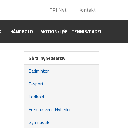
TPI Nyt
TPI Nyt
Kontakt
Kontakt
K
HÅNDBOLD
HÅNDBOLD
MOTION/LØB
MOTION/LØB
TENNIS/PADEL
TENNIS/PADEL
Gå til nyhedsarkiv
Badminton
E-sport
Fodbold
Fremhævede Nyheder
Gymnastik